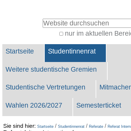
Benutzerspezifische
Werkzeuge
Website durchsuchen
nur im aktuellen Bere
Erweiterte
Sektionen
Suche…
Startseite
Studentinnenrat
Weitere studentische Gremien
Studentische Vertretungen
Mitmachen
Wahlen 2026/2027
Semesterticket
Sie sind hier:
/
/
/
Startseite
Studentinnenrat
Referate
Referat Intern