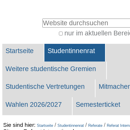
Benutzerspezifische
Werkzeuge
Website durchsuchen
nur im aktuellen Bere
Erweiterte
Sektionen
Suche…
Startseite
Studentinnenrat
Weitere studentische Gremien
Studentische Vertretungen
Mitmachen
Wahlen 2026/2027
Semesterticket
Sie sind hier:
/
/
/
Startseite
Studentinnenrat
Referate
Referat Intern