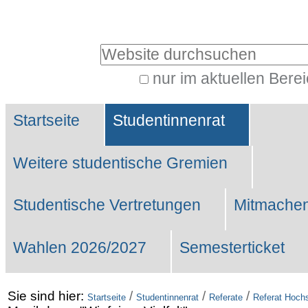
Benutzerspezifische
Werkzeuge
Website durchsuchen
nur im aktuellen Bere
Erweiterte
Sektionen
Suche…
Startseite
Studentinnenrat
Weitere studentische Gremien
Studentische Vertretungen
Mitmachen
Wahlen 2026/2027
Semesterticket
Sie sind hier:
/
/
/
Startseite
Studentinnenrat
Referate
Referat Hochs