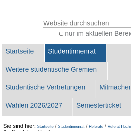
Benutzerspezifische
Werkzeuge
Website durchsuchen
nur im aktuellen Bere
Erweiterte
Sektionen
Suche…
Startseite
Studentinnenrat
Weitere studentische Gremien
Studentische Vertretungen
Mitmachen
Wahlen 2026/2027
Semesterticket
Sie sind hier:
/
/
/
Startseite
Studentinnenrat
Referate
Referat Hochs