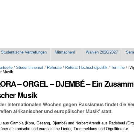
Studentische Vertretungen
Mitmachen!
Wahlen 2026/2027
Seme
artseite
/
Studentinnenrat
/
Referate
/
Referat Hochschulpolitik
/
Termine
/
IW
er Musik
KORA – ORGEL – DJEMBÉ – Ein Zusammen
scher Musik
er Internationalen Wochen gegen Rassismus findet die V
ffen afrikanischer und europäischer Musik' statt.
 aus Gambia (Kora, Gesang, Djembé) und Norbert Arendt aus Radebeul (Orge
 über afrikanische und europäische Lieder, Trommelduos und Orgelliteratur.