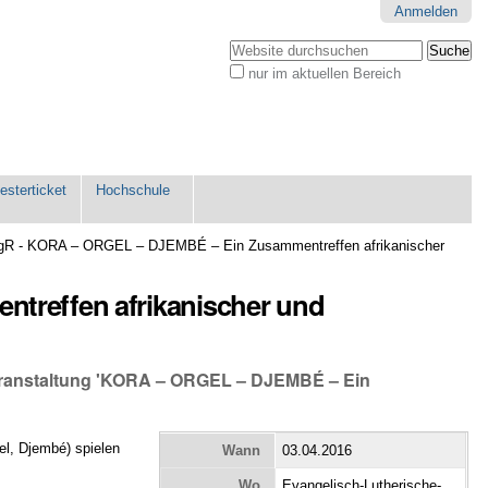
Anmelden
Website durchsuchen
nur im aktuellen Bereich
Erweiterte
Suche…
sterticket
Hochschule
gR - KORA – ORGEL – DJEMBÉ – Ein Zusammentreffen afrikanischer
treffen afrikanischer und
eranstaltung 'KORA – ORGEL – DJEMBÉ – Ein
l, Djembé) spielen
Wann
03.04.2016
Wo
Evangelisch-Lutherische-