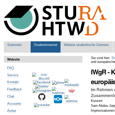
Benutzerspezifische
Werkzeuge
Sektionen
Startseite
Studentinnenrat
Weitere studentische Gremien
Sie sind hier:
St
Website
und europäisch
FAQ
IWgR - 
Service
europäi
Kontakt
Im Rahmen d
Feedback
Zusammentre
Chat
Konzert
Accounts
Sam Abdou Jarju
Improvisationen
Ämter