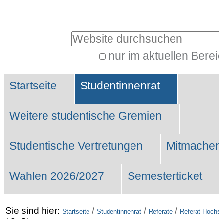
Benutzerspezifische
Werkzeuge
Website durchsuchen
nur im aktuellen Bere
Erweiterte
Sektionen
Suche…
Startseite
Studentinnenrat
Weitere studentische Gremien
Studentische Vertretungen
Mitmachen
Wahlen 2026/2027
Semesterticket
Sie sind hier:
/
/
/
Startseite
Studentinnenrat
Referate
Referat Hochs