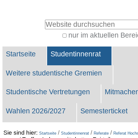
Benutzerspezifische
Werkzeuge
Website durchsuchen
nur im aktuellen Bere
Erweiterte
Sektionen
Suche…
Startseite
Studentinnenrat
Weitere studentische Gremien
Studentische Vertretungen
Mitmachen
Wahlen 2026/2027
Semesterticket
Sie sind hier:
/
/
/
Startseite
Studentinnenrat
Referate
Referat Hochs