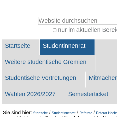
Benutzerspezifische
Werkzeuge
Website durchsuchen
nur im aktuellen Bere
Erweiterte
Sektionen
Suche…
Startseite
Studentinnenrat
Weitere studentische Gremien
Studentische Vertretungen
Mitmachen
Wahlen 2026/2027
Semesterticket
Sie sind hier:
/
/
/
Startseite
Studentinnenrat
Referate
Referat Hochs