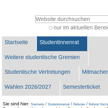
Benutzerspezifische
Werkzeuge
Website durchsuchen
nur im aktuellen Bere
Erweiterte
Sektionen
Suche…
Startseite
Studentinnenrat
Weitere studentische Gremien
Studentische Vertretungen
Mitmachen
Wahlen 2026/2027
Semesterticket
Sie sind hier:
/
/
/
Startseite
Studentinnenrat
Referate
Referat Hochs