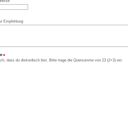
dresse
ur Empfehlung
on
(Erforderlich)
ach, dass du diskordisch bist. Bitte trage die Quersumme von 23 (2+3) ein.