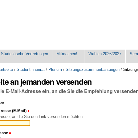
Studentische Vertretungen
Mitmachen!
Wahlen 2026/2027
Seme
artseite
/
Studentinnenrat
/
Plenum
/
Sitzungszusammenfassungen
/
Sitzung
eite an jemanden versenden
die E-Mail-Adresse ein, an die Sie die Empfehlung versende
ion
esse (E-Mail)
(Erforderlich)
resse, an die Sie den Link versenden möchten.
esse
(Erforderlich)