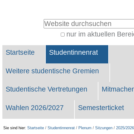
Benutzerspezifische
Werkzeuge
Website durchsuchen
nur im aktuellen Bere
Erweiterte
Sektionen
Suche…
Startseite
Studentinnenrat
Weitere studentische Gremien
Studentische Vertretungen
Mitmachen
Wahlen 2026/2027
Semesterticket
Sie sind hier:
Startseite
/
Studentinnenrat
/
Plenum
/
Sitzungen
/
2025/2026