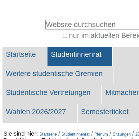
Benutzerspezifische
Werkzeuge
Website durchsuchen
nur im aktuellen Bere
Erweiterte
Sektionen
Suche…
Startseite
Studentinnenrat
Weitere studentische Gremien
Studentische Vertretungen
Mitmachen
Wahlen 2026/2027
Semesterticket
Sie sind hier:
/
/
/
/
Startseite
Studentinnenrat
Plenum
Sitzungen
2