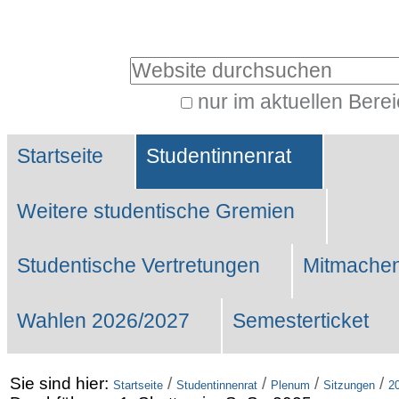
Benutzerspezifische
Werkzeuge
Website durchsuchen
nur im aktuellen Bere
Erweiterte
Sektionen
Suche…
Startseite
Studentinnenrat
Weitere studentische Gremien
Studentische Vertretungen
Mitmachen
Wahlen 2026/2027
Semesterticket
Sie sind hier:
/
/
/
/
Startseite
Studentinnenrat
Plenum
Sitzungen
2