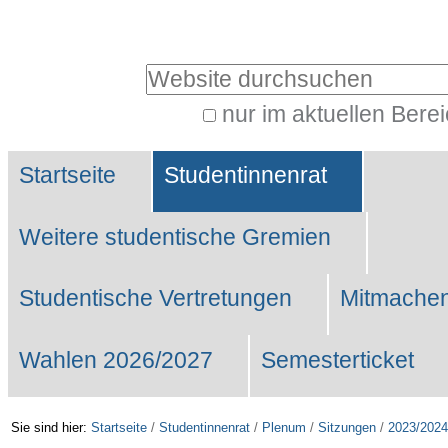
Benutzerspezifische
Werkzeuge
Website durchsuchen
nur im aktuellen Bere
Erweiterte
Sektionen
Suche…
Startseite
Studentinnenrat
Weitere studentische Gremien
Studentische Vertretungen
Mitmachen
Wahlen 2026/2027
Semesterticket
Sie sind hier:
Startseite
/
Studentinnenrat
/
Plenum
/
Sitzungen
/
2023/2024