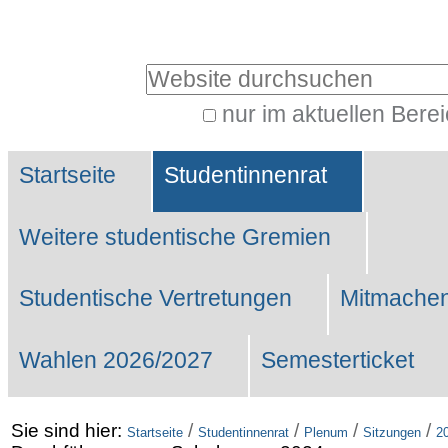
Benutzerspezifische
Werkzeuge
Website durchsuchen
nur im aktuellen Bere
Erweiterte
Sektionen
Suche…
Startseite
Studentinnenrat
Weitere studentische Gremien
Studentische Vertretungen
Mitmachen
Wahlen 2026/2027
Semesterticket
Sie sind hier:
/
/
/
/
Startseite
Studentinnenrat
Plenum
Sitzungen
2