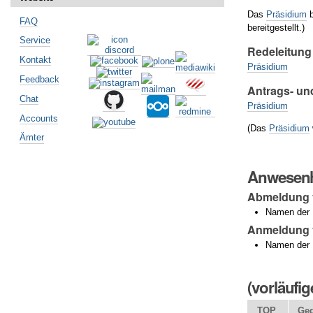
Das
Präsidium
b
FAQ
bereitgestellt.)
Service
Redeleitung
Kontakt
Präsidium
Feedback
Antrags- un
Chat
Präsidium
Accounts
(Das
Präsidium
Ämter
Anwesenh
Abmeldung
Namen der M
Anmeldung v
Namen der 
(vorläufi
TOP
Geg