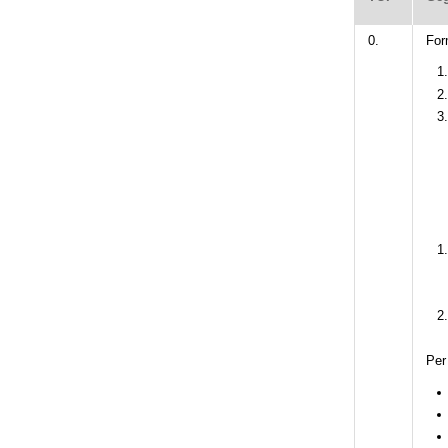
0.
For
Per