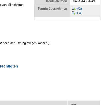
Kontakttelefon
00493514623249
g von Mitschriften
Termin übernehmen
vCal
iCal
st nach der Sitzung pflegen können.)
rechtigten
von