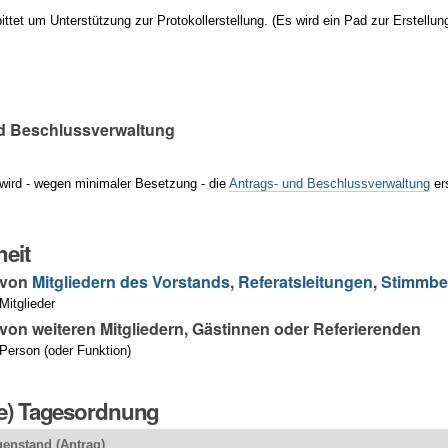
ittet um Unterstützung zur Protokollerstellung. (Es wird ein Pad zur Erstellun
d Beschlussverwaltung
wird - wegen minimaler Besetzung - die
Antrags- und Beschlussverwaltung
er
eit
 von
Mitgliedern des Vorstands
,
Referatsleitungen
,
Stimmbe
itglieder
on weiteren Mitgliedern, Gästinnen oder Referierenden
Person (oder Funktion)
ge) Tagesordnung
enstand (Antrag)