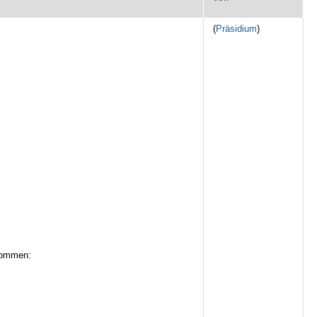
(
Präsidium
)
rnommen: