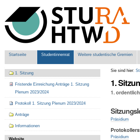
Benutzerspezifische
Werkzeuge
Sektionen
Startseite
Studentinnenrat
Weitere studentische Gremien
Navigation
Sie sind hier:
St
1. Sitzung
1. Sitzu
Fristende Einreichung Anträge 1. Sitzung
1. ordentli
Plenum 2023/2024
Protokoll 1. Sitzung Plenum 2023/2024
Sitzungsl
Anträge
Präsidium
Informationen
Protokollers
Präsidium
Website