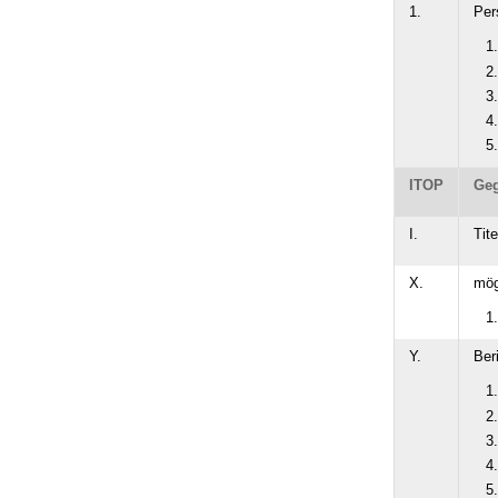
1.
Per
ITOP
Geg
I.
Tit
X.
mög
Y.
Ber