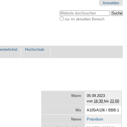
Anmelden
Website durchsuchen
nur im aktuellen Bereich
Erweiterte
Suche…
sterticket
Hochschule
Wann
05.09.2023
von
16:30
bis
22:00
Wo
A105/A106 / BBB-1
Name
Präsidium