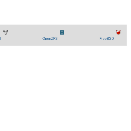
U
OpenZFS
FreeBSD