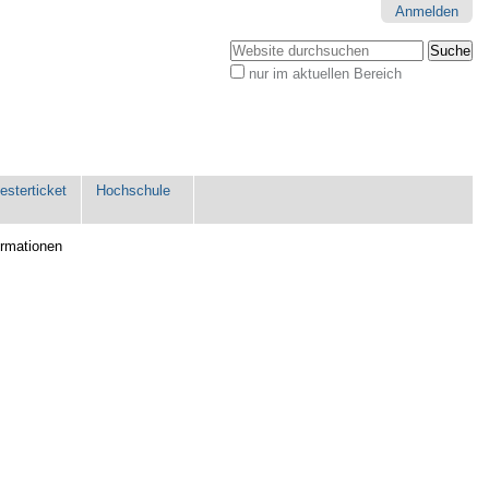
Anmelden
Website durchsuchen
nur im aktuellen Bereich
Erweiterte
Suche…
sterticket
Hochschule
ormationen