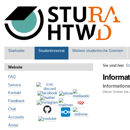
Benutzerspezifische
Werkzeuge
Sektionen
Startseite
Studentinnenrat
Weitere studentische Gremien
Sie sind hier:
St
Website
Informa
FAQ
Information
Service
Dieser Ordner hat z
Kontakt
Artikelaktionen
Feedback
Chat
Accounts
Ämter