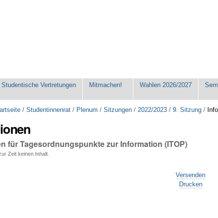
Studentische Vertretungen
Mitmachen!
Wahlen 2026/2027
Seme
artseite
/
Studentinnenrat
/
Plenum
/
Sitzungen
/
2022/2023
/
9. Sitzung
/
Inf
tionen
en für Tagesordnungspunkte zur Information (ITOP)
ur Zeit keinen Inhalt.
Versenden
Drucken