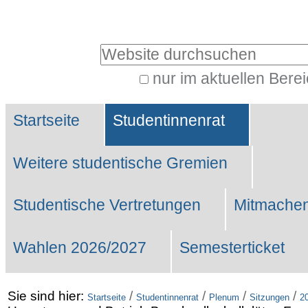
Benutzerspezifische
Werkzeuge
Website durchsuchen
nur im aktuellen Bere
Erweiterte
Sektionen
Suche…
Startseite
Studentinnenrat
Weitere studentische Gremien
Studentische Vertretungen
Mitmachen
Wahlen 2026/2027
Semesterticket
Sie sind hier:
/
/
/
/
Startseite
Studentinnenrat
Plenum
Sitzungen
2