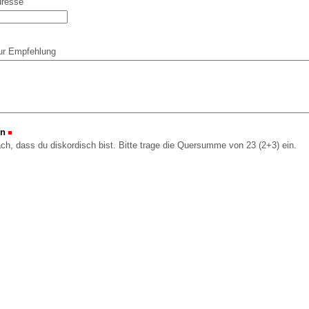
dresse
ur Empfehlung
on
(Erforderlich)
ach, dass du diskordisch bist. Bitte trage die Quersumme von 23 (2+3) ein.