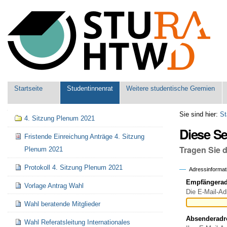
Benutzerspezifische
Werkzeuge
Sektionen
Startseite
Studentinnenrat
Weitere studentische Gremien
Navigation
Sie sind hier:
St
4. Sitzung Plenum 2021
Diese S
Fristende Einreichung Anträge 4. Sitzung
Tragen Sie 
Plenum 2021
Protokoll 4. Sitzung Plenum 2021
Adressinformat
Empfängeradr
Vorlage Antrag Wahl
Die E-Mail-Ad
Wahl beratende Mitglieder
Absenderadr
Wahl Referatsleitung Internationales