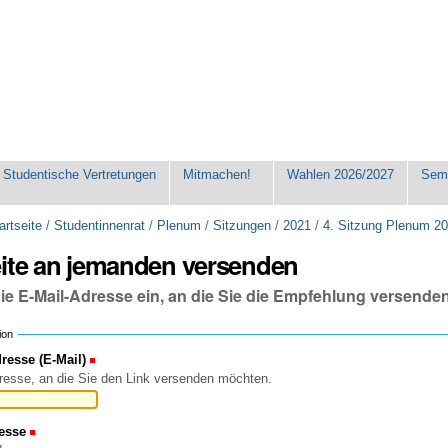
Studentische Vertretungen
Mitmachen!
Wahlen 2026/2027
Seme
artseite
/
Studentinnenrat
/
Plenum
/
Sitzungen
/
2021
/
4. Sitzung Plenum 2
eite an jemanden versenden
die E-Mail-Adresse ein, an die Sie die Empfehlung versende
ion
esse (E-Mail)
(Erforderlich)
resse, an die Sie den Link versenden möchten.
esse
(Erforderlich)