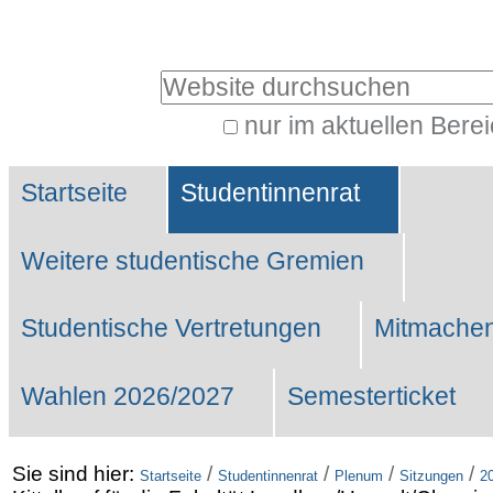
Benutzerspezifische
Werkzeuge
Website durchsuchen
nur im aktuellen Bere
Erweiterte
Sektionen
Suche…
Startseite
Studentinnenrat
Weitere studentische Gremien
Studentische Vertretungen
Mitmachen
Wahlen 2026/2027
Semesterticket
Sie sind hier:
/
/
/
/
Startseite
Studentinnenrat
Plenum
Sitzungen
2