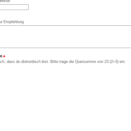
dresse
ur Empfehlung
on
(Erforderlich)
ach, dass du diskordisch bist. Bitte trage die Quersumme von 23 (2+3) ein.