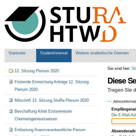
Benutzerspezifische
Werkzeuge
Sektionen
Startseite
Studentinnenrat
Weitere studentische Gremien
Navigation
Sie sind hier:
St
12. Sitzung Plenum 2020
Diese S
Fristende Einreichung Anträge 12. Sitzung
Tragen Sie 
Plenum 2020
Mitschrift 12. Sitzung StuRa Plenum 2020
Adressinformat
Empfängeradr
Beschaffung Kittel Erstsemester
Die E-Mail-Ad
Chemieingenieurswesen
Entlastung finanzverantwortliche Person
Absenderadr