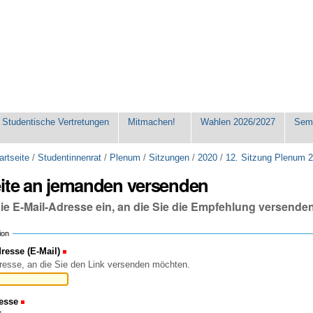
Studentische Vertretungen
Mitmachen!
Wahlen 2026/2027
Seme
artseite
/
Studentinnenrat
/
Plenum
/
Sitzungen
/
2020
/
12. Sitzung Plenum 
eite an jemanden versenden
die E-Mail-Adresse ein, an die Sie die Empfehlung versende
ion
esse (E-Mail)
(Erforderlich)
resse, an die Sie den Link versenden möchten.
esse
(Erforderlich)