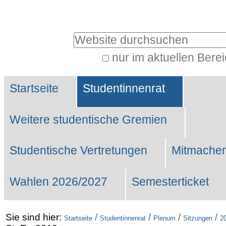
Benutzerspezifische
Werkzeuge
Website durchsuchen
nur im aktuellen Bere
Erweiterte
Sektionen
Suche…
Startseite
Studentinnenrat
Weitere studentische Gremien
Studentische Vertretungen
Mitmachen
Wahlen 2026/2027
Semesterticket
Sie sind hier:
/
/
/
/
Startseite
Studentinnenrat
Plenum
Sitzungen
2