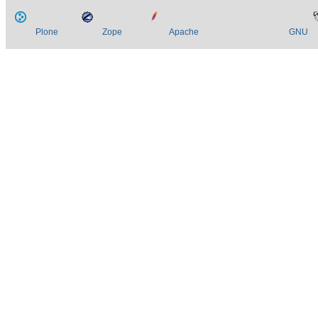
Plone
Zope
Apache
GNU