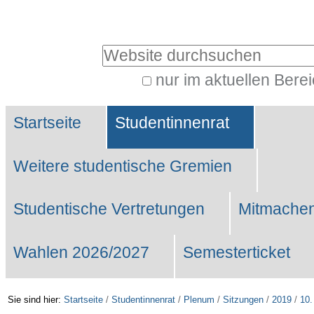
Benutzerspezifische
Werkzeuge
Website durchsuchen
nur im aktuellen Bere
Erweiterte
Sektionen
Suche…
Startseite
Studentinnenrat
Weitere studentische Gremien
Studentische Vertretungen
Mitmachen
Wahlen 2026/2027
Semesterticket
Sie sind hier:
Startseite
/
Studentinnenrat
/
Plenum
/
Sitzungen
/
2019
/
10.