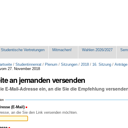
Studentische Vertretungen
Mitmachen!
Wahlen 2026/2027
Seme
artseite
/
Studentinnenrat
/
Plenum
/
Sitzungen
/
2018
/
16. Sitzung
/
Anträge
 vom 27. November 2018
eite an jemanden versenden
die E-Mail-Adresse ein, an die Sie die Empfehlung versende
ion
esse (E-Mail)
(Erforderlich)
resse, an die Sie den Link versenden möchten.
esse
(Erforderlich)