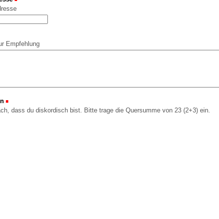
dresse
ur Empfehlung
on
(Erforderlich)
ach, dass du diskordisch bist. Bitte trage die Quersumme von 23 (2+3) ein.