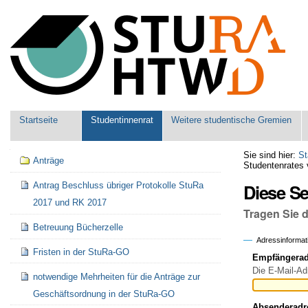
Benutzerspezifische
Werkzeuge
Sektionen
Startseite
Studentinnenrat
Weitere studentische Gremien
Navigation
Sie sind hier:
St
Anträge
Studentenrates
Diese S
Antrag Beschluss übriger Protokolle StuRa
2017 und RK 2017
Tragen Sie 
Betreuung Bücherzelle
Adressinformat
Fristen in der StuRa-GO
Empfängeradr
Die E-Mail-Ad
notwendige Mehrheiten für die Anträge zur
Geschäftsordnung in der StuRa-GO
Absenderadr