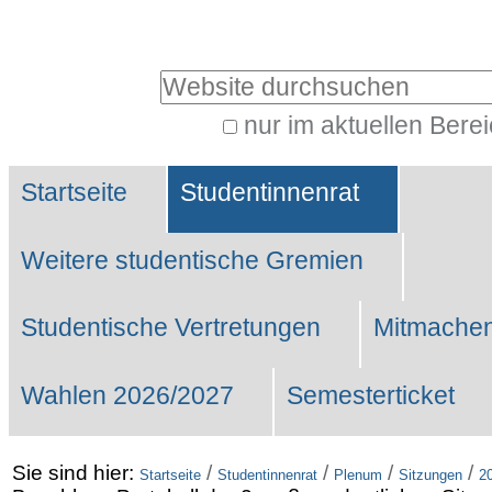
Benutzerspezifische
Werkzeuge
Website durchsuchen
nur im aktuellen Bere
Erweiterte
Sektionen
Suche…
Startseite
Studentinnenrat
Weitere studentische Gremien
Studentische Vertretungen
Mitmachen
Wahlen 2026/2027
Semesterticket
Sie sind hier:
/
/
/
/
Startseite
Studentinnenrat
Plenum
Sitzungen
2