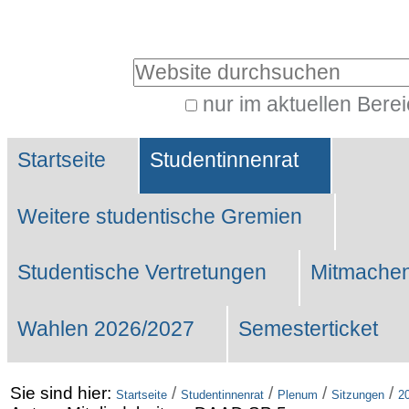
Benutzerspezifische
Werkzeuge
Website durchsuchen
nur im aktuellen Bere
Erweiterte
Sektionen
Suche…
Startseite
Studentinnenrat
Weitere studentische Gremien
Studentische Vertretungen
Mitmachen
Wahlen 2026/2027
Semesterticket
Sie sind hier:
/
/
/
/
Startseite
Studentinnenrat
Plenum
Sitzungen
2