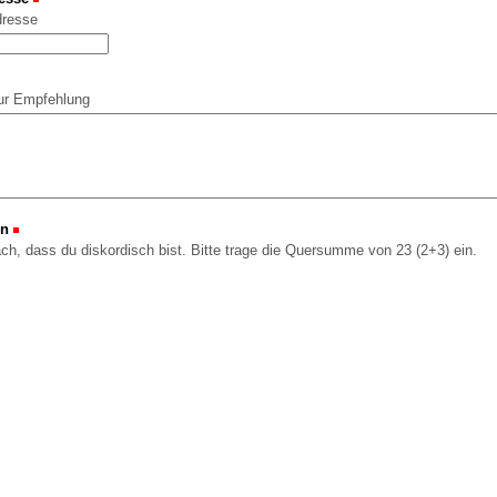
dresse
ur Empfehlung
on
(Erforderlich)
ach, dass du diskordisch bist. Bitte trage die Quersumme von 23 (2+3) ein.