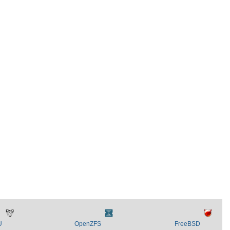
U
OpenZFS
FreeBSD