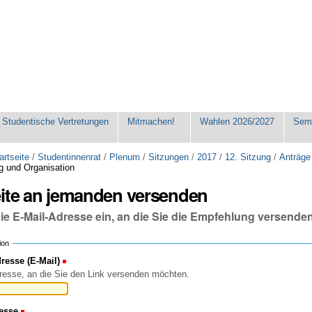
Studentische Vertretungen
Mitmachen!
Wahlen 2026/2027
Seme
artseite
/
Studentinnenrat
/
Plenum
/
Sitzungen
/
2017
/
12. Sitzung
/
Anträge
g und Organisation
eite an jemanden versenden
die E-Mail-Adresse ein, an die Sie die Empfehlung versende
ion
esse (E-Mail)
(Erforderlich)
resse, an die Sie den Link versenden möchten.
esse
(Erforderlich)