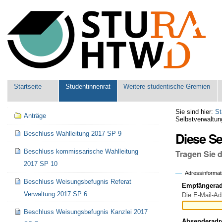
Benutzerspezifische
Werkzeuge
Sektionen
Startseite
Studentinnenrat
Weitere studentische Gremien
Navigation
Sie sind hier:
St
Anträge
Selbstverwaltun
Diese S
Beschluss Wahlleitung 2017 SP 9
Beschluss kommissarische Wahlleitung
Tragen Sie 
2017 SP 10
Adressinformat
Beschluss Weisungsbefugnis Referat
Empfängeradr
Verwaltung 2017 SP 6
Die E-Mail-Ad
Beschluss Weisungsbefugnis Kanzlei 2017
Absenderadr