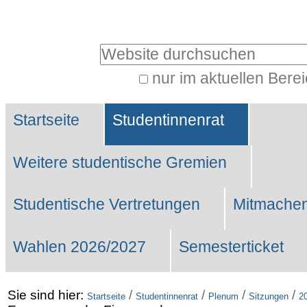
Benutzerspezifische
Werkzeuge
Website durchsuchen
nur im aktuellen Bere
Erweiterte
Sektionen
Suche…
Startseite
Studentinnenrat
Weitere studentische Gremien
Studentische Vertretungen
Mitmachen
Wahlen 2026/2027
Semesterticket
Sie sind hier:
/
/
/
/
Startseite
Studentinnenrat
Plenum
Sitzungen
2