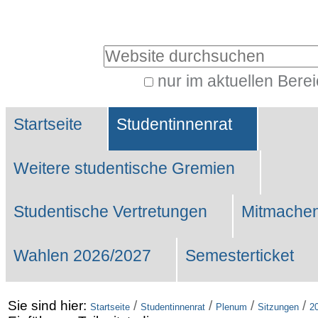
Benutzerspezifische
Werkzeuge
Website durchsuchen
nur im aktuellen Bere
Erweiterte
Sektionen
Suche…
Startseite
Studentinnenrat
Weitere studentische Gremien
Studentische Vertretungen
Mitmachen
Wahlen 2026/2027
Semesterticket
Sie sind hier:
/
/
/
/
Startseite
Studentinnenrat
Plenum
Sitzungen
2