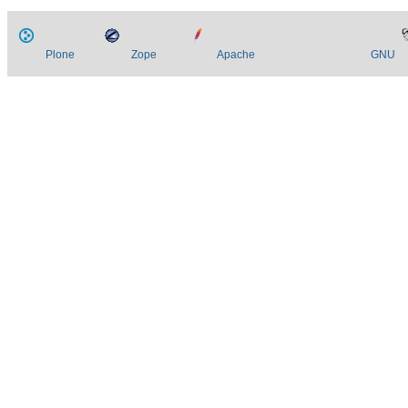
Plone
Zope
Apache
GNU