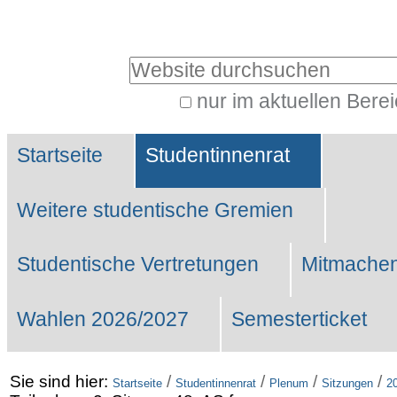
Benutzerspezifische
Werkzeuge
Website durchsuchen
nur im aktuellen Bere
Erweiterte
Sektionen
Suche…
Startseite
Studentinnenrat
Weitere studentische Gremien
Studentische Vertretungen
Mitmachen
Wahlen 2026/2027
Semesterticket
Sie sind hier:
/
/
/
/
Startseite
Studentinnenrat
Plenum
Sitzungen
2