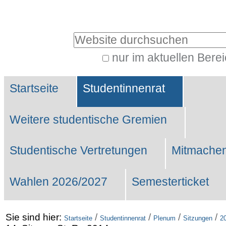
Benutzerspezifische
Werkzeuge
Website durchsuchen
nur im aktuellen Bere
Erweiterte
Sektionen
Suche…
Startseite
Studentinnenrat
Weitere studentische Gremien
Studentische Vertretungen
Mitmachen
Wahlen 2026/2027
Semesterticket
Sie sind hier:
/
/
/
/
Startseite
Studentinnenrat
Plenum
Sitzungen
2