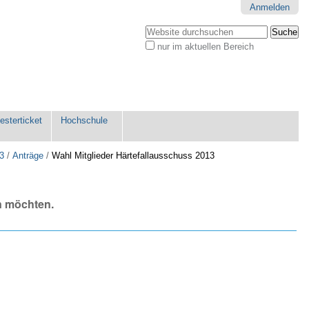
Anmelden
Website durchsuchen
nur im aktuellen Bereich
Erweiterte
Suche…
sterticket
Hochschule
13
/
Anträge
/
Wahl Mitglieder Härtefallausschuss 2013
n möchten.