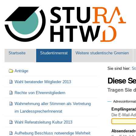
Benutzerspezifische
Werkzeuge
Sektionen
Startseite
Studentinnenrat
Weitere studentische Gremien
Navigation
Sie sind hier:
St
Anträge
Diese S
Wahl beratender Mitglieder 2013
Tragen Sie 
Rechte von Ehrenmitgliedern
Adressinformat
Wahrnehmung aller Stimmen als Vertretung
Empfängeradr
im LandessprecherInnenrat
Die E-Mail-Ad
Wahl Referatsleitung Kultur 2013
Absenderadr
Aufhebung Beschluss notwendige Mehrheit