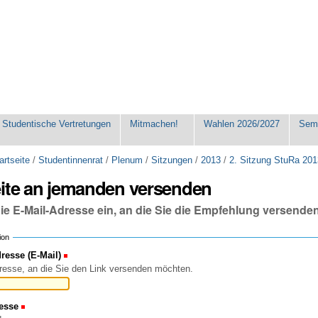
Studentische Vertretungen
Mitmachen!
Wahlen 2026/2027
Seme
artseite
/
Studentinnenrat
/
Plenum
/
Sitzungen
/
2013
/
2. Sitzung StuRa 20
eite an jemanden versenden
die E-Mail-Adresse ein, an die Sie die Empfehlung versende
ion
esse (E-Mail)
(Erforderlich)
resse, an die Sie den Link versenden möchten.
esse
(Erforderlich)