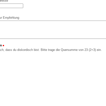
dresse
ur Empfehlung
on
(Erforderlich)
ach, dass du diskordisch bist. Bitte trage die Quersumme von 23 (2+3) ein.