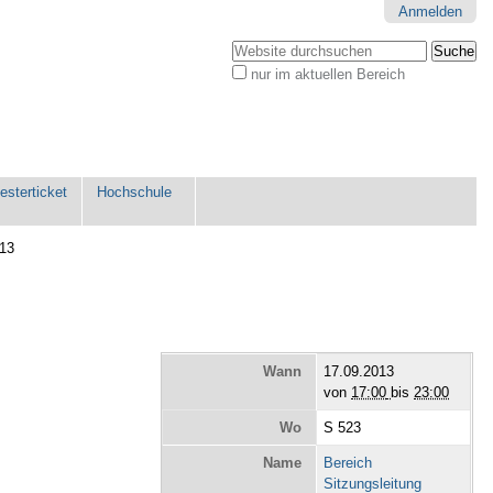
Anmelden
Website durchsuchen
nur im aktuellen Bereich
Erweiterte
Suche…
sterticket
Hochschule
013
Wann
17.09.2013
von
17:00
bis
23:00
Wo
S 523
Name
Bereich
Sitzungsleitung