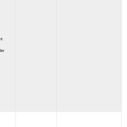
ht
der