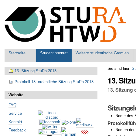
Benutzerspezifische
Werkzeuge
Sektionen
Startseite
Studentinnenrat
Weitere studentische Gremien
Navigation
Sie sind hier:
St
13. Sitzung StuRa 2013
13. Sitz
Protokoll 13. ordentliche Sitzung StuRa 2013
13. Sitzung
Website
FAQ
Sitzungsl
Service
Name des M
Kontakt
Protokollfü
Namen der M
Feedback