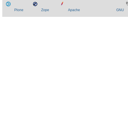
Plone
Zope
Apache
GNU