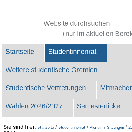
Benutzerspezifische
Werkzeuge
Website durchsuchen
nur im aktuellen Bere
Erweiterte
Sektionen
Suche…
Startseite
Studentinnenrat
Weitere studentische Gremien
Studentische Vertretungen
Mitmachen
Wahlen 2026/2027
Semesterticket
Sie sind hier:
/
/
/
/
Startseite
Studentinnenrat
Plenum
Sitzungen
2