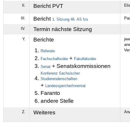
Bericht PVT
II.
Eli
Bericht
III.
Pau
1. Sitzung 46. AS fzs
Termin nächste Sitzung
IV.
Berichte
Y.
jew
an
Ver
Referate
+
Fachschaftsräte
Fakultätsräte
+ Senatskommissionen
Senat
Konferenz Sächsischer
Studierendenschaften
+
LandesspercherInnenrat
Faranto
andere Stelle
Weiteres
Z.
An
Artikelaktionen