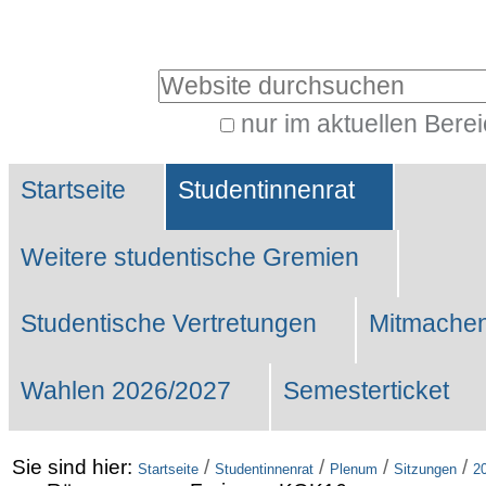
Benutzerspezifische
Werkzeuge
Website durchsuchen
nur im aktuellen Bere
Erweiterte
Sektionen
Suche…
Startseite
Studentinnenrat
Weitere studentische Gremien
Studentische Vertretungen
Mitmachen
Wahlen 2026/2027
Semesterticket
Sie sind hier:
/
/
/
/
Startseite
Studentinnenrat
Plenum
Sitzungen
2