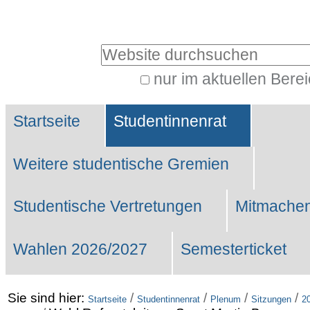
Benutzerspezifische
Werkzeuge
Website durchsuchen
nur im aktuellen Bere
Erweiterte
Sektionen
Suche…
Startseite
Studentinnenrat
Weitere studentische Gremien
Studentische Vertretungen
Mitmachen
Wahlen 2026/2027
Semesterticket
Sie sind hier:
/
/
/
/
Startseite
Studentinnenrat
Plenum
Sitzungen
2