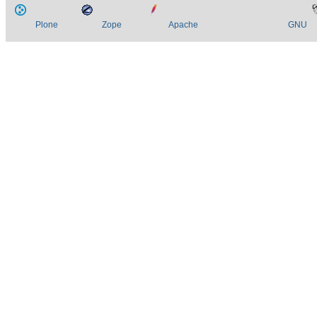
Plone
Zope
Apache
GNU