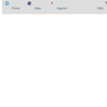
Plone
Zope
Apache
GNU