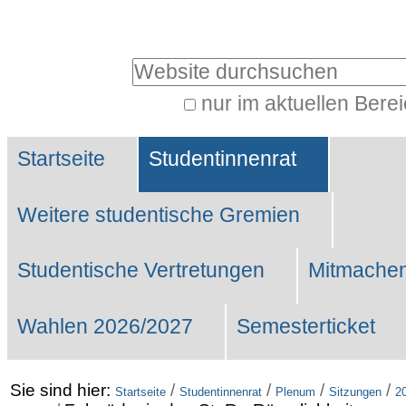
Benutzerspezifische
Werkzeuge
Website durchsuchen
nur im aktuellen Bere
Erweiterte
Sektionen
Suche…
Startseite
Studentinnenrat
Weitere studentische Gremien
Studentische Vertretungen
Mitmachen
Wahlen 2026/2027
Semesterticket
Sie sind hier:
/
/
/
/
Startseite
Studentinnenrat
Plenum
Sitzungen
2