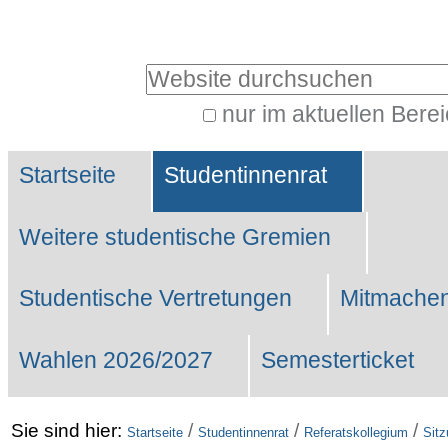
Benutzerspezifische
Werkzeuge
Website durchsuchen
nur im aktuellen Bere
Erweiterte
Sektionen
Suche…
Startseite
Studentinnenrat
Weitere studentische Gremien
Studentische Vertretungen
Mitmachen
Wahlen 2026/2027
Semesterticket
Sie sind hier:
/
/
/
Startseite
Studentinnenrat
Referatskollegium
Sit