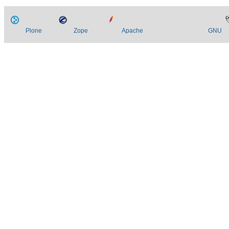
Plone
Zope
Apache
GNU