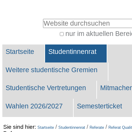
Benutzerspezifische
Werkzeuge
Website durchsuchen
nur im aktuellen Bere
Erweiterte
Sektionen
Suche…
Startseite
Studentinnenrat
Weitere studentische Gremien
Studentische Vertretungen
Mitmachen
Wahlen 2026/2027
Semesterticket
Sie sind hier:
/
/
/
Startseite
Studentinnenrat
Referate
Referat Qual