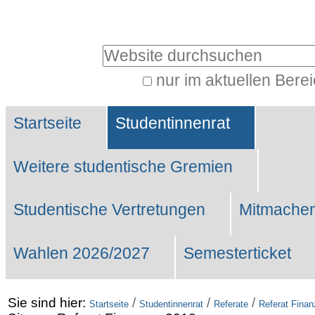
Benutzerspezifische
Werkzeuge
Website durchsuchen
nur im aktuellen Bere
Erweiterte
Sektionen
Suche…
Startseite
Studentinnenrat
Weitere studentische Gremien
Studentische Vertretungen
Mitmachen
Wahlen 2026/2027
Semesterticket
Sie sind hier:
/
/
/
Startseite
Studentinnenrat
Referate
Referat Fina