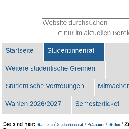
Benutzerspezifische
Werkzeuge
Website durchsuchen
nur im aktuellen Bere
Erweiterte
Sektionen
Suche…
Startseite
Studentinnenrat
Weitere studentische Gremien
Studentische Vertretungen
Mitmachen
Wahlen 2026/2027
Semesterticket
Sie sind hier:
/
/
/
/
Z
Startseite
Studentinnenrat
Präsidium
Stellen