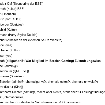
eda ( QM [Sponsoring der ESE])
zsch (Kultur) ESE
r (Finanzen)
r (Sport, Kultur)
berger (Soziales)
hild (Kultur)
mann (Harry Styles Double)
ner (Arbeitet an der externen StuRa Website)
nel (yes)
bauer (Kultur)
ter (yes)
sch (olligathor@: War Mitglied im Bereich Gaming) Zukunft ungewiss
mel (admin@)
osenbaum (QM [ESE])
Franke (Soziales)
 Tränkler (admin@; ehemaliger v@; ehemals oeko@; ehemals umwelt@)
er (Kultur (Kino))
mhardt-Richter (admin@, macht aber nichts, steht aber für Lösungsfindunge
 (Internationales)
ael Fischer (Studentische Selbstverwaltung & Organisation)