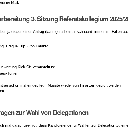
eib ne Mail.
Vorbereitung 3. Sitzung Referatskollegium 2025/2
haben ja diesen einen Antrag (kann gerade nicht schauen), immerhin. Fallen e
ng „Prague Trip“ (von Faranto)
uswertung Kick-Off Veranstaltung
laus-Tunier
Antrag schon mal eingepflegt. Müsste wieder von Finanzen geprüft werden.
'em.
 Fragen zur Wahl von Delegationen
sich mal darauf geeinigt, dass Kandidierende für Wahlen zur Delegation zu ei