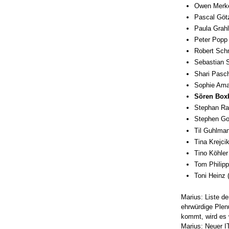
Owen Merkel
Pascal Göt
Paula Grahl
Peter Popp 
Robert Schn
Sebastian 
Shari Pasch
Sophie Aman
Sören Boxb
Stephan R
Stephen Gol
Til Guhlman
Tina Krejci
Tino Köhler
Tom Philippi
Toni Heinz
Marius: Liste d
ehrwürdige Plen
kommt, wird es 
Marius: Neuer I