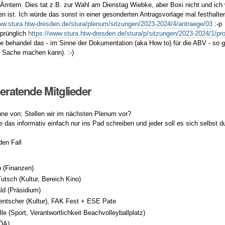
Ämtern. Dies tat z.B. zur Wahl am Dienstag Wiebke, aber Boxi nicht und ich war
en ist. Ich würde das sonst in einer gesonderten Antragsvorlage mal festhalt
ww.stura.htw-dresden.de/stura/plenum/sitzungen/2023-2024/4/antraege/03
:-p
sprünglich
https://www.stura.htw-dresden.de/stura/p/sitzungen/2023-2024/1/pro
tte behandel das - im Sinne der Dokumentation (aka How to) für die ABV - so 
 Sache machen kann). :-)
Beratende Mitglieder
inne von: Stellen wir im nächsten Plenum vor?
e das informativ einfach nur ins Pad schreiben und jeder soll es sich selbst 
den Fall
 (Finanzen)
utsch (Kultur, Bereich Kino)
ld (Präsidium)
entscher (Kultur), FAK Fest + ESE Pate
le (Sport, Verantwortlichkeit Beachvolleyballplatz)
ÖA)