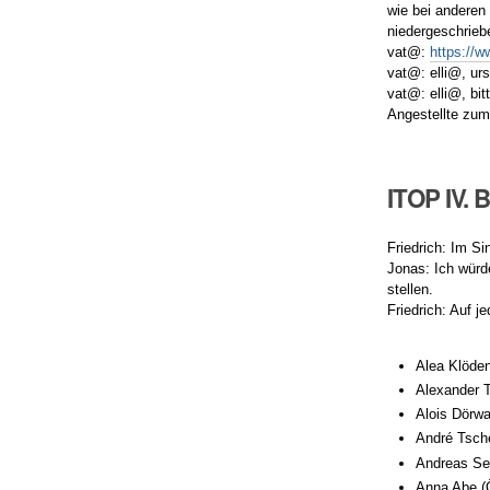
wie bei anderen 
niedergeschrieb
vat@:
https://w
vat@: elli@, ur
vat@: elli@, bi
Angestellte zum
ITOP IV. 
Friedrich: Im S
Jonas: Ich würd
stellen.
Friedrich: Auf je
Alea Klöden
Alexander T
Alois Dörwa
André Tsch
Andreas Sel
Anna Abe (