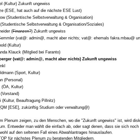
 (Kultur) Zukunft ungewiss
ze (ESE, hat auch auf die nächste ESE Lust)
ow (Studentische Selbstverwaltung & Organisation)
(Studentische Selbstverwaltung & Organisation/Soziales)
eider (
Finanzen?
) Zukunft ungewiss
Semmler (vat@: admin@, macht aber nichts; vat@: ehemals fakra.mbau@ u
old (Kultur)
da Klauck (Mitglied bei Faranto)
erger (vat@: admin@, macht aber nichts) Zukunft ungewiss
ankl
dmann (Sport, Kultur)
n (Personal)
k (ÖA, Kultur)
 (Vorstand)
 (Kultur, Beauftragung Pillnitz)
 (QM [ESE], zukünftig Studium oder verwaltung@)
em Plenum zeigen, zu den Menschen, wo die "Zukunft ungewiss" ist, wird dis
um. Entweder man wählt die einfach ab, oder sagt denen, dass sie sich noch ma
wohl auf den seltenen Fall eines Abwahlantrages hinauslaufen.
TOP für nächstes Plenum zu beratenden Mitgliedern.