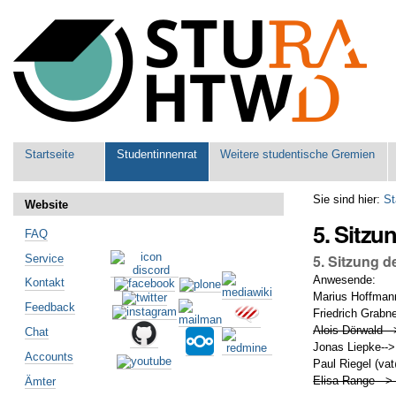
Benutzerspezifische
Werkzeuge
Sektionen
Startseite
Studentinnenrat
Weitere studentische Gremien
Sie sind hier:
St
Website
5. Sitzu
FAQ
5. Sitzung d
Service
Anwesende:
Kontakt
Marius Hoffmann
Feedback
Friedrich Grabne
Alois Dörwald --
Chat
Jonas Liepke-->
Accounts
Paul Riegel (va
Elisa Range -->
Ämter