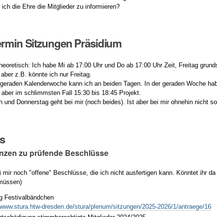
 ich die Ehre die Mitglieder zu informieren?
ermin Sitzungen Präsidium
theoretisch: Ich habe Mi ab 17:00 Uhr und Do ab 17:00 Uhr Zeit, Freitag grund
ber z.B. könnte ich nur Freitag.
ngeraden Kalenderwoche kann ich an beiden Tagen. In der geraden Woche hab
 aber im schlimmsten Fall 15:30 bis 18:45 Projekt.
h und Donnerstag geht bei mir (noch beides). Ist aber bei mir ohnehin nicht s
es
nanzen zu prüfende Beschlüsse
ei mir noch "offene" Beschlüsse, die ich nicht ausfertigen kann. Könntet ihr 
 müssen)
g Festivalbändchen
/www.stura.htw-dresden.de/stura/plenum/sitzungen/2025-2026/1/antraege/16