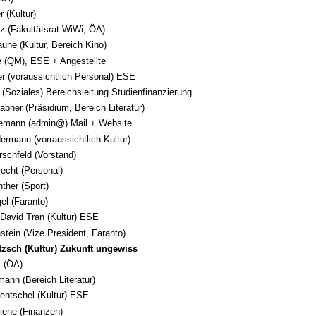
 (Kultur)
tz (Fakultätsrat WiWi, ÖA)
une (Kultur, Bereich Kino)
e (QM), ESE + Angestellte
r (voraussichtlich Personal) ESE
 (Soziales) Bereichsleitung Studienfinanzierung
rabner (Präsidium, Bereich Literatur)
emann (admin@) Mail + Website
ermann (vorraussichtlich Kultur)
schfeld (Vorstand)
echt (Personal)
ther (Sport)
l (Faranto)
David Tran (Kultur) ESE
tein (Vize President, Faranto)
tzsch (Kultur) Zukunft ungewiss
l (ÖA)
mann (Bereich Literatur)
entschel (Kultur) ESE
iene (Finanzen)