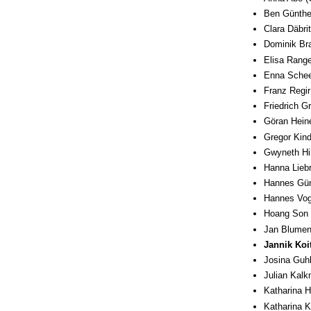
Ben Günther
Clara Däbri
Dominik Bra
Elisa Rang
Enna Schee
Franz Regir
Friedrich G
Göran Hein
Gregor Kind
Gwyneth Hir
Hanna Liebr
Hannes Gün
Hannes Voge
Hoang Son 
Jan Blumens
Jannik Koi
Josina Guh
Julian Kalk
Katharina H
Katharina K