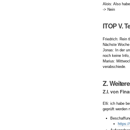
Alois: Also habe
-> Nein
ITOP V. T
Friedrich: Rein 
Nächste Woche a
Jonas: In der u
noch keine Info,
Marius: Mittwoc
verabschiede.
Z. Weiter
Z.I. von Fi
Elli: ich habe b
geprüft werden
Beschaffun
https:/