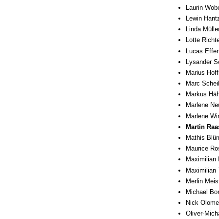
Laurin Wob
Lewin Hant
Linda Mülle
Lotte Richte
Lucas Effen
Lysander Sc
Marius Hoff
Marc Scheib
Markus Häh
Marlene Neu
Marlene Win
Martin Raa
Mathis Blü
Maurice R
Maximilian 
Maximilian
Merlin Meist
Michael Bom
Nick Olomek
Oliver-Mich