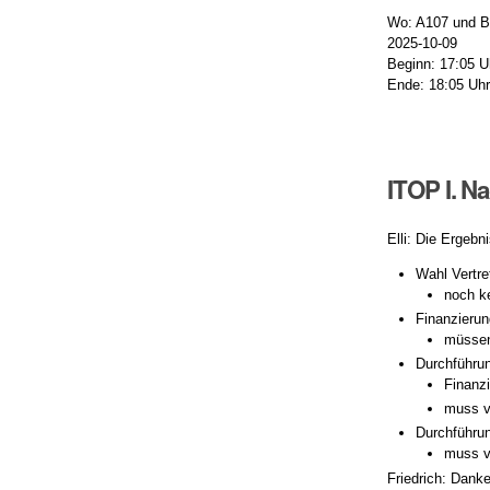
Wo: A107 und B
2025-10-09
Beginn: 17:05 U
Ende: 18:05 Uh
ITOP I. N
Elli: Die Ergebn
Wahl Vertr
noch k
Finanzieru
müssen
Durchführu
Finanz
muss v
Durchführu
muss v
Friedrich: Danke