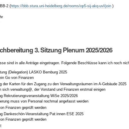
BB-2 (
https://bbb.stura.uni-heidelberg.de/rooms/op5-sij-akq-uvl/join
)
hr
r
achbereitung 3. Sitzung Plenum 2025/2026
isse sind in alle Anträge eingetragen. Folgende Beschlüsse kann ich noch nich
etung (Delegation) LASKO Bernburg 2025
ein Go von Finanzen
ng der Karten für den Zugang zu den Verwaltungsräumen im A-Gebäude 2025
 sich verwaltung@, der Vorstand und Finanzen erstmal einigen
ng Rekrutierungsveranstaltung WiSe 2025/2026
ierung muss von Personal nochmal angefasst werden
on Finanzen geprüft werden
ng Dankeschön-Veranstaltung Pat:innen ESE 2025
on Finanzen geprüft werden
!