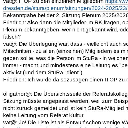
vat@: ITOP zu den einzelnen Mitgliedern
https://w
dresden.de/stura/plenum/sitzungen/2024-2025/23/
Bekanntgabe bei der 2. Sitzung Plenum 2025/2026
Friedrich: Also dann die Mitglieder im RK fragen, o
Plenum bekanntgeben, wer nicht gekannt wird, ode
falsch?
vat@: Die Überlegung war, dass - vielleicht auch s
Mitschriften - zu allen (einzelnen) Mitgliedern es 
geben sollte, was die Person im StuRa - in welch
immer - macht und mindestens eine Leitung es "bes
aktiv ist (und dem StuRa "dient").
Friedrich: Ich würde da sozusagen einen ITOP zu
olligathor@: Die Übersichtsseite der Referatskolleg
Sitzung müsste angepasst werden, weil zum Beispi
nicht zurück gemeldet und ist kein StuRa-Mitglied
keine Leitung vom Referat Kultur.
vat@: Jo! Die Liste ist als Entwurf schon wenige W