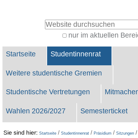
Benutzerspezifische
Werkzeuge
Website durchsuchen
nur im aktuellen Bere
Erweiterte
Sektionen
Suche…
Startseite
Studentinnenrat
Weitere studentische Gremien
Studentische Vertretungen
Mitmachen
Wahlen 2026/2027
Semesterticket
Sie sind hier:
/
/
/
Startseite
Studentinnenrat
Präsidium
Sitzungen