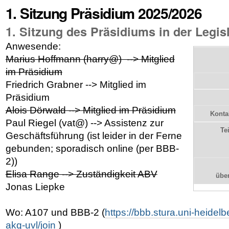
1. Sitzung Präsidium 2025/2026
1. Sitzung des Präsidiums in der Legis
Anwesende:
Marius Hoffmann (harry@) --> Mitglied
im Präsidium
Friedrich Grabner --> Mitglied im
Präsidium
Alois Dörwald --> Mitglied im Präsidium
Konta
Paul Riegel (vat@) --> Assistenz zur
Te
Geschäftsführung (ist leider in der Ferne
gebunden; sporadisch online (per BBB-
2))
Elisa Range --> Zuständigkeit ABV
übe
Jonas Liepke
Wo: A107 und BBB-2 (
https://bbb.stura.uni-heidel
akq-uvl/join
)