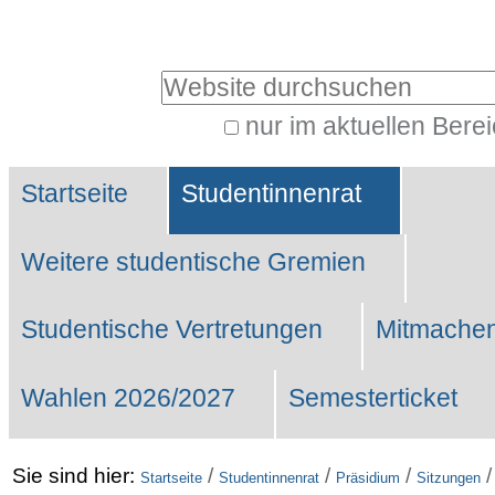
Benutzerspezifische
Werkzeuge
Website durchsuchen
nur im aktuellen Bere
Erweiterte
Sektionen
Suche…
Startseite
Studentinnenrat
Weitere studentische Gremien
Studentische Vertretungen
Mitmachen
Wahlen 2026/2027
Semesterticket
Sie sind hier:
/
/
/
Startseite
Studentinnenrat
Präsidium
Sitzungen