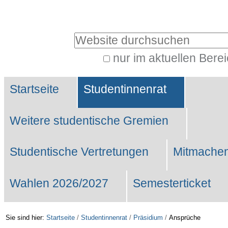
Benutzerspezifische
Werkzeuge
Website durchsuchen
nur im aktuellen Bere
Erweiterte
Sektionen
Suche…
Startseite
Studentinnenrat
Weitere studentische Gremien
Studentische Vertretungen
Mitmachen
Wahlen 2026/2027
Semesterticket
Sie sind hier:
Startseite
/
Studentinnenrat
/
Präsidium
/
Ansprüche