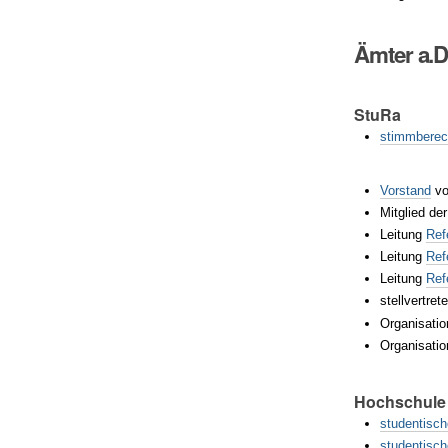
Ämter a.D
StuRa
stimmberech
Vorstand
vo
Mitglied de
Leitung
Ref
Leitung
Ref
Leitung
Ref
stellvertre
Organisatio
Organisati
Hochschule
studentisch
studentisch