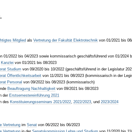
.
tigtes Mitglied
als
Vertretung der Fakultät Elektrotechnik
von 01/2021 bis 08
n 01/2022 bis 04/2023 sowie kommissarisch geschäftsführend von 01/2024 b
r
Kanzlei
von 01/2021 bis 08/2023
erat Studium
von 09/2020 bis 10/2022 (geschäftsführend in der Legislatur 202
erat Öffentlichkeitsarbeit
von 11/2021 bis 08/2023 (kommissarisch in der Legi
erat Personal
von 09/2022 bis 08/2023 (kommissarisch)
tende
Beauftragung Nachhaltigkeit
von 09/2021 bis 08/2023
n der
Erstsemestereinführung 2021
on des
Konstituierungsseminars 2021/2022
,
2022/2023
, und
2023/2024
e Vertretung
im
Senat
von 06/2022 bis 06/2023
e Vertretung
in der
Senatskommission Lehre und Studium
von 11/2020 bis 11