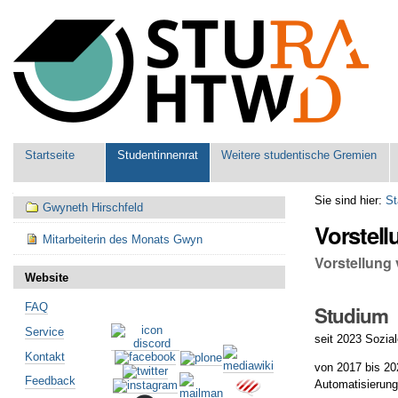
Benutzerspezifische
Werkzeuge
Sektionen
Startseite
Studentinnenrat
Weitere studentische Gremien
Navigation
Sie sind hier:
St
Gwyneth Hirschfeld
Vorstell
Mitarbeiterin des Monats Gwyn
Vorstellung
Website
FAQ
Studium
Service
seit 2023 Sozial
Kontakt
von 2017 bis 20
Feedback
Automatisierung