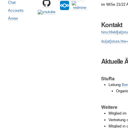
Chat
im WiSe 21/22 
Accounts
Ämter
Kontakt
hirschfeld
[at]st
ilsi[at]stura.ht
Aktuelle 
StuRa
Leitung
Ber
Organi
Weitere
Mitglied im
Vertretung 
Mitglied in