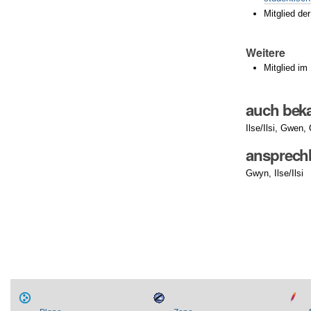
Mitglied de
Weitere
Mitglied im
auch beka
Ilse/Ilsi, Gwen
ansprechb
Gwyn, Ilse/Ilsi
Artikelaktionen