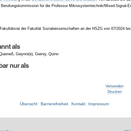
r Berufungskommission für die Professur Mikrosystemtechnik/Mixed-Signal-E
 Fakultätsrat der Fakultät Sozialwissenschaften an der HSZG von 07/2024 bi
nnt als
, Queineß, Gwynni(e), Gwiniy, Quinn
ar nur als
Versenden
Drucken
Übersicht
Barrierefreiheit
Kontakt
Impressum