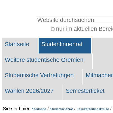
Benutzerspezifische
Werkzeuge
Website durchsuchen
nur im aktuellen Bere
Erweiterte
Sektionen
Suche…
Startseite
Studentinnenrat
Weitere studentische Gremien
Studentische Vertretungen
Mitmachen
Wahlen 2026/2027
Semesterticket
Sie sind hier:
/
/
/
Startseite
Studentinnenrat
Fakultätsarbeitskreise