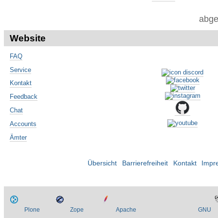
abge
Website
FAQ
Service
Kontakt
Feedback
Chat
Accounts
Ämter
Übersicht
Barrierefreiheit
Kontakt
Impr
Plone
Zope
Apache
GNU