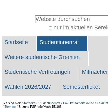
Benutzerspezifische
Werkzeuge
Website durchsuchen
nur im aktuellen Bere
Erweiterte
Sektionen
Suche…
Startseite
Studentinnenrat
Weitere studentische Gremien
Studentische Vertretungen
Mitmachen
Wahlen 2026/2027
Semesterticket
Sie sind hier:
Startseite
/
Studentinnenrat
/
Fakultätsarbeitskreise
/
Fakultä
/
Termine
/
Sitzung FSR Info/Math 151103