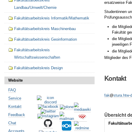
Fakultätsarbeitskreis
ersatzweise Faku
Landbau/Umwelt/Chemie
Studentinnen un
Prüfungsausschü
Fakultätsarbeitskreis Informatik/Mathematik
die Mitglie
Fakultätsarbeitskreis Maschinenbau
Fakultät ge
die Mitglie
Fakultätsarbeitskreis Geoinformation
jeweiligen F
Fakultätsarbeitskreis
die Mitglie
Wirtschaftswissenschaften
Mitglieder des 
Fakultätsarbeitskreis Design
Kontakt
Website
FAQ
fak
@
stura.htw-
Service
Kontakt
Übersicht de
Feedback
Chat
Fakultätsarbe
Accounts