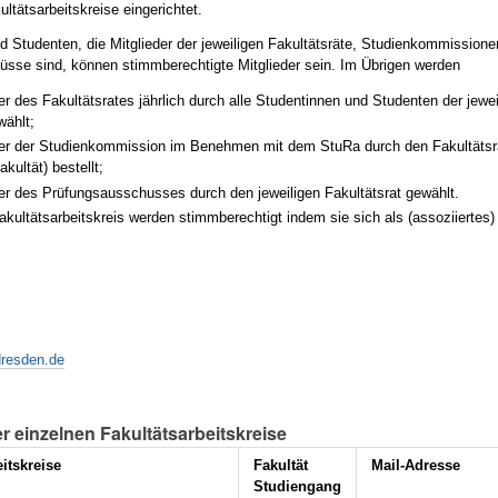
ltätsarbeitskreise eingerichtet.
d Studenten, die Mitglieder der jeweiligen Fakultätsräte, Studienkommission
sse sind, können stimmberechtigte Mitglieder sein. Im Übrigen werden
der des Fakultätsrates jährlich durch alle Studentinnen und Studenten der jewei
wählt;
der der Studienkommission im Benehmen mit dem StuRa durch den Fakultätsra
akultät) bestellt;
der des Prüfungsausschusses durch den jeweiligen Fakultätsrat gewählt.
Fa
kultätsarbeitskreis
werden stimmberechtigt indem sie sich als (assoziiertes) 
dresden.de
r einzelnen Fakultätsarbeitskreise
itskreise
Fakultät
Mail-Adresse
Studiengang