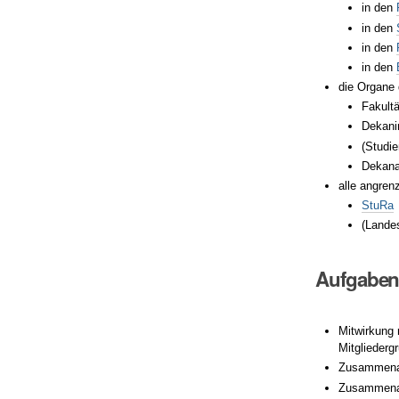
in den
in den
in den
in den
die Organe 
Fakultä
Dekani
(Studi
Dekana
alle angre
StuRa
(Lande
Aufgabe
Mitwirkung 
Mitglieder
Zusammenar
Zusammenar