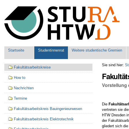
Benutzerspezifische
Werkzeuge
Sektionen
Startseite
Studentinnenrat
Weitere studentische Gremien
Navigation
Sie sind hier:
St
Fakultätsarbeitskreise
Fakultät
How to
Vorstellung 
Nachrichten
Termine
Die
Fakultätsar
Fakultätsarbeitskreis Bauingenieurwesen
vertreten sie d
HTW Dresden in
Fakultätsarbeitskreis Elektrotechnik
der Fakultätsar
gliedert sich d