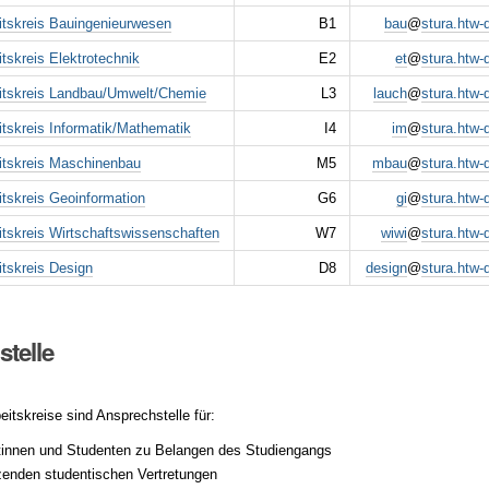
itskreis Bauingenieurwesen
B1
bau
@
stura.htw-
itskreis
Elektrotechnik
E2
et
@
stura.htw-
itskreis
Landbau/Umwelt/Chemie
L3
lauch
@
stura.htw-
itskreis
Informatik/Mathematik
I4
im
@
stura.htw-
itskreis
Maschinenbau
M5
mbau
@
stura.htw-
itskreis
Geoinformation
G6
gi
@
stura.htw-
itskreis
Wirtschaftswissenschaften
W7
wiwi
@
stura.htw-
itskreis
Design
D8
design
@
stura.htw-
telle
beitskreis
e sind Ansprechstelle für:
ntinnen und Studenten zu Belangen des Studiengangs
zenden studentischen Vertretungen