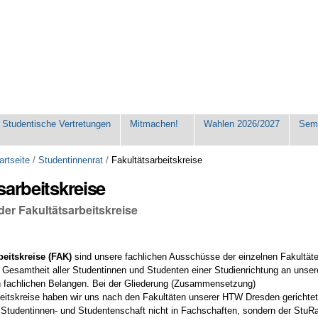
Studentische Vertretungen
Mitmachen!
Wahlen 2026/2027
Seme
artseite
/
Studentinnenrat
/
Fakultätsarbeitskreise
sarbeitskreise
der Fakultätsarbeitskreise
beitskreise (FAK)
sind unsere fachlichen Ausschüsse der einzelnen Fakultät
ie Gesamtheit aller Studentinnen und Studenten einer Studienrichtung an unser
 fachlichen Belangen. Bei der Gliederung (Zusammensetzung)
beitskreise haben wir uns nach den Fakultäten unserer HTW Dresden gerichte
ie Studentinnen- und Studentenschaft nicht in Fachschaften, sondern der StuR