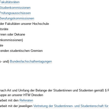
Fakultätsräten
Studienkommissionen
Prüfungsausschüssen
Berufungskommissionen
der Fakultäten unserer Hochschule
tsräte
nnen oder Dekane
enkommissionen)
te
nzenden studentischen Gremien
s- und)
Bundesfachschaftentagungen
n
nach Art und Umfang der Belange der Studentinnen und Studenten gemäß § F
gruppe an unserer HTW Dresden
beit mit den
Referaten
beit mit der jeweiligen
Vertretung der Studentinnen- und Studentenschaft für