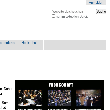
Anmelden
Website durchsuchen
nur im aktuellen Bereich
Erweiterte
Suche…
sterticket
Hochschule
en. Daher
er
t. Somit
a hat