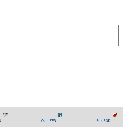
U
OpenZFS
FreeBSD