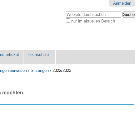
Anmelden
Website durchsuchen
nur im aktuellen Bereich
Erweiterte
Suche…
sterticket
Hochschule
uingenieurwesen
/
Sitzungen
/
2022/2023
n möchten.