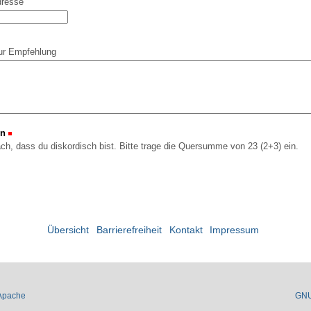
dresse
ur Empfehlung
on
(Erforderlich)
ach, dass du diskordisch bist. Bitte trage die Quersumme von 23 (2+3) ein.
Übersicht
Barrierefreiheit
Kontakt
Impressum
Apache
GN