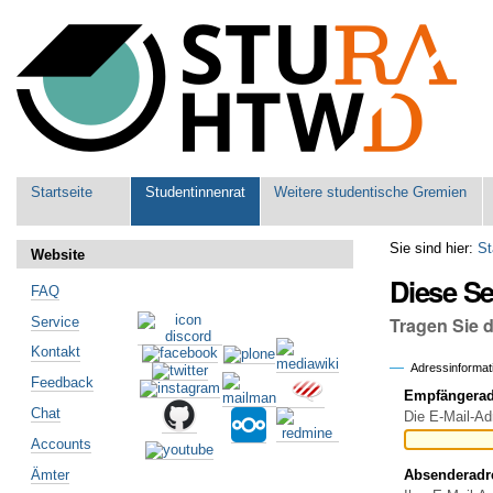
Benutzerspezifische
Werkzeuge
Sektionen
Startseite
Studentinnenrat
Weitere studentische Gremien
Sie sind hier:
St
Website
Diese S
FAQ
Tragen Sie 
Service
Kontakt
Adressinformat
Feedback
Empfängeradr
Chat
Die E-Mail-Ad
Accounts
Ämter
Absenderadr