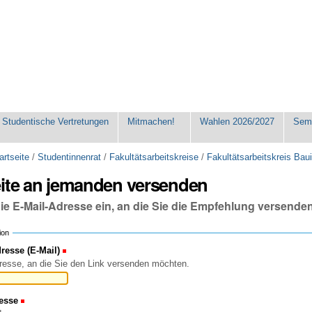
Studentische Vertretungen
Mitmachen!
Wahlen 2026/2027
Seme
artseite
/
Studentinnenrat
/
Fakultätsarbeitskreise
/
Fakultätsarbeitskreis Ba
eite an jemanden versenden
die E-Mail-Adresse ein, an die Sie die Empfehlung versende
ion
esse (E-Mail)
(Erforderlich)
resse, an die Sie den Link versenden möchten.
esse
(Erforderlich)